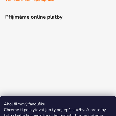
Přijímáme online platby
Ahoj filmový fanoušku.
Chceme ti poskytovat jen ty nejlepší služby. A proto by
bylo skvělé kdybys nám s tím pomohl tím, že našemu