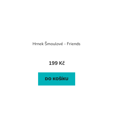
Hrnek Šmoulové - Friends
Průměrné
hodnocení
199 Kč
produktu
je
DO KOŠÍKU
5,0
z
5
hvězdiček.