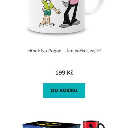
Hrnek Nu Pogodi - Jen počkej, zajíci!
Průměrné
hodnocení
199 Kč
produktu
je
DO KOŠÍKU
5,0
z
5
hvězdiček.