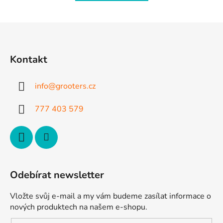
Z
á
p
Kontakt
a
t
info
@
grooters.cz
í
777 403 579
Odebírat newsletter
Vložte svůj e-mail a my vám budeme zasílat informace o
nových produktech na našem e-shopu.