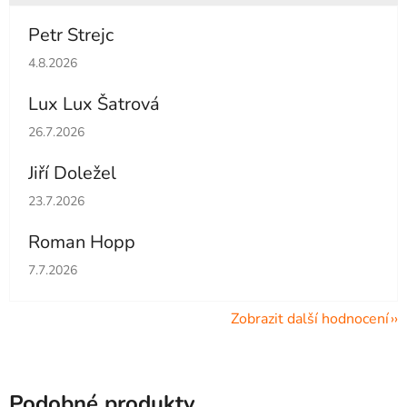
Petr Strejc
Hodnocení obchodu je 5 z 5 hvězdiček.
4.8.2026
Lux Lux Šatrová
Hodnocení obchodu je 5 z 5 hvězdiček.
26.7.2026
Jiří Doležel
Hodnocení obchodu je 5 z 5 hvězdiček.
23.7.2026
Roman Hopp
Hodnocení obchodu je 5 z 5 hvězdiček.
7.7.2026
Zobrazit další hodnocení
Podobné produkty