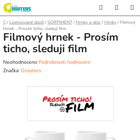
Přejít
Hledat
NÁKUP
na
KOŠÍK
obsah
Domů
/
Licencované zboží
/
SORTIMENT
/
Hrnky a sklo
/
Hrnky
/
Filmový
hrnek - Prosím ticho, sleduji film
Filmový hrnek - Prosím
ticho, sleduji film
Průměrné
Neohodnoceno
Podrobnosti hodnocení
hodnocení
Značka:
Grooters
produktu
je
0,0
z
5
hvězdiček.