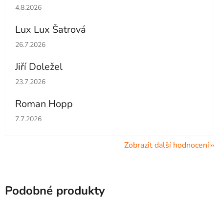
Hodnocení obchodu je 5 z 5 hvězdiček.
4.8.2026
Lux Lux Šatrová
Hodnocení obchodu je 5 z 5 hvězdiček.
26.7.2026
Jiří Doležel
Hodnocení obchodu je 5 z 5 hvězdiček.
23.7.2026
Roman Hopp
Hodnocení obchodu je 5 z 5 hvězdiček.
7.7.2026
Zobrazit další hodnocení
Podobné produkty