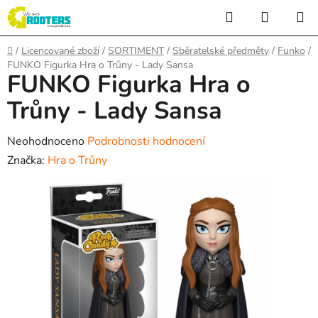
Přejít
Hledat
NÁKUP
na
KOŠÍK
obsah
Domů
/
Licencované zboží
/
SORTIMENT
/
Sběratelské předměty
/
Funko
/
FUNKO Figurka Hra o Trůny - Lady Sansa
FUNKO Figurka Hra o
Trůny - Lady Sansa
Průměrné
Neohodnoceno
Podrobnosti hodnocení
hodnocení
Značka:
Hra o Trůny
produktu
je
0,0
z
5
hvězdiček.