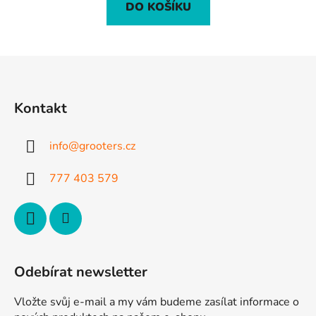
DO KOŠÍKU
Z
á
p
Kontakt
a
t
info
@
grooters.cz
í
777 403 579
Odebírat newsletter
Vložte svůj e-mail a my vám budeme zasílat informace o