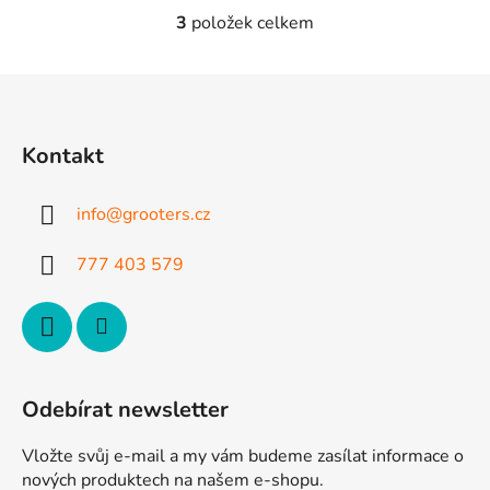
3
položek celkem
O
v
l
Z
á
á
d
p
a
Kontakt
a
c
t
í
info
@
grooters.cz
p
í
r
777 403 579
v
k
y
v
ý
p
Odebírat newsletter
i
s
Vložte svůj e-mail a my vám budeme zasílat informace o
u
nových produktech na našem e-shopu.