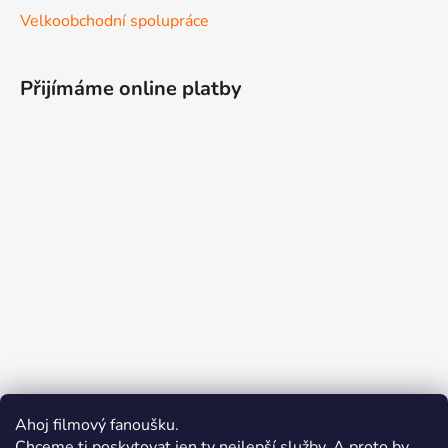
Velkoobchodní spolupráce
Přijímáme online platby
Ahoj filmový fanoušku.
Chceme ti poskytovat jen ty nejlepší služby. A proto by