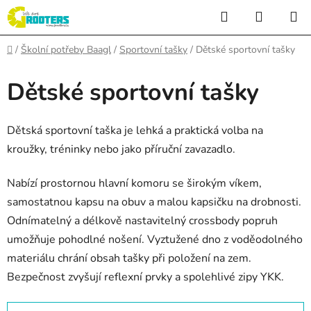
Přejít
Hledat
NÁKUP
na
KOŠÍK
obsah
Domů
/
Školní potřeby Baagl
/
Sportovní tašky
/
Dětské sportovní tašky
Dětské sportovní tašky
Dětská sportovní taška je lehká a praktická volba na
kroužky, tréninky nebo jako příruční zavazadlo.
Nabízí prostornou hlavní komoru se širokým víkem,
samostatnou kapsu na obuv a malou kapsičku na drobnosti.
Odnímatelný a délkově nastavitelný crossbody popruh
umožňuje pohodlné nošení. Vyztužené dno z voděodolného
materiálu chrání obsah tašky při položení na zem.
Bezpečnost zvyšují reflexní prvky a spolehlivé zipy YKK.
Ř