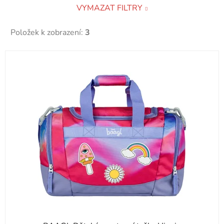
VYMAZAT FILTRY
Položek k zobrazení:
3
V
ý
p
i
s
p
r
o
d
u
k
t
ů