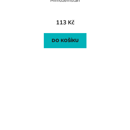
Mimozemšťan
113 Kč
DO KOŠÍKU