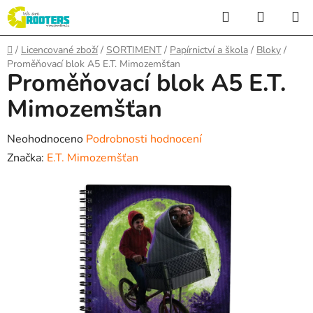
Přejít
Hledat
NÁKUP
na
KOŠÍK
obsah
Domů
/
Licencované zboží
/
SORTIMENT
/
Papírnictví a škola
/
Bloky
/
Proměňovací blok A5 E.T. Mimozemšťan
Proměňovací blok A5 E.T.
Mimozemšťan
Průměrné
Neohodnoceno
Podrobnosti hodnocení
hodnocení
Značka:
E.T. Mimozemšťan
produktu
je
0,0
z
5
hvězdiček.