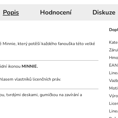
Popis
Hodnocení
Diskuze
Dopl
Kate
é Minnie, který potěší každého fanouška této velké
Záru
Hmo
EAN
ódní ikonou
MINNIE.
Line
hlasem vlastníků licenčních práv.
Vazb
Moti
u, tvrdými deskami, gumičkou na zavírání a
Výro
Lice
Line