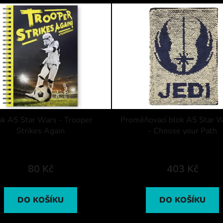
ok A5 Star Wars - Trooper
Proměňovací blok A5 Star W
Strikes Again
- Choose your Path
80 Kč
403 Kč
DO KOŠÍKU
DO KOŠÍKU