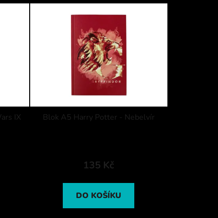
ars IX
Blok A5 Harry Potter - Nebelvír
135 Kč
DO KOŠÍKU