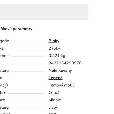
ňkové parametry
gorie
Bloky
ka
2 roky
tnost
0.421 kg
8427934298976
atura
Nelinkovaný
a
Lepená
v
Filmový motiv
?
bce
Cerdá
nce
Minnie
atura
čistý