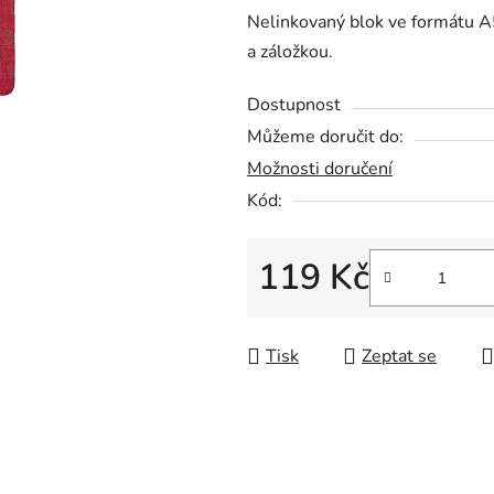
5
Nelinkovaný blok ve formátu A
hvězdiček.
a záložkou.
Dostupnost
Můžeme doručit do:
Možnosti doručení
Kód:
119 Kč
Měrná cena:
Tisk
Zeptat se