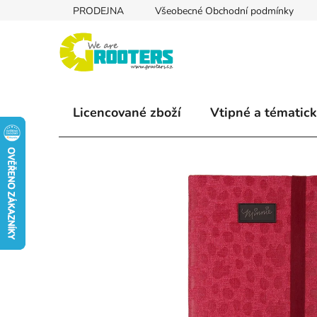
Přejít
PRODEJNA
Všeobecné Obchodní podmínky
na
obsah
Licencované zboží
Vtipné a tématick