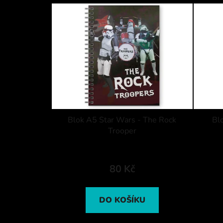
Blok A5 Star Wars - The Rock
Bl
Trooper
80 Kč
DO KOŠÍKU