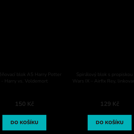
ňovací blok A5 Harry Potter
Spirálový blok s propiskou
- Harry vs. Voldemort
Wars IX – Airfix Rey, linkova
150 Kč
129 Kč
DO KOŠÍKU
DO KOŠÍKU