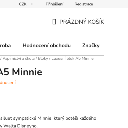
CZK
Přihlášení
Registrace
klamace
Způsoby doručení
Kontakty
Velkoobchodní 
PRÁZDNÝ KOŠÍK
NÁKUPNÍ
KOŠÍK
ýroba
Hodnocení obchodu
Značky
/
Papírnictví a škola
/
Bloky
/
Luxusní blok A5 Minnie
A5 Minnie
dnocení
siluet sympatické Minnie, který potěší každého
ny Walta Disneyho.