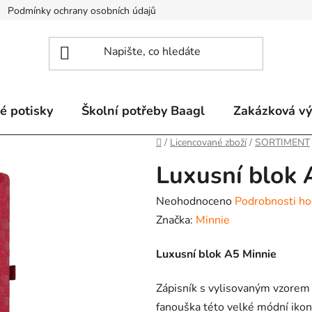
Podmínky ochrany osobních údajů
Odstoupení od smlouvy a re
é potisky
Školní potřeby Baagl
Zakázková v
Domů
/
Licencované zboží
/
SORTIMENT
Luxusní blok 
Průměrné
Neohodnoceno
Podrobnosti ho
hodnocení
Značka:
Minnie
produktu
Luxusní blok A5 Minnie
je
0,0
Zápisník s vylisovaným vzorem 
z
fanouška této velké módní iko