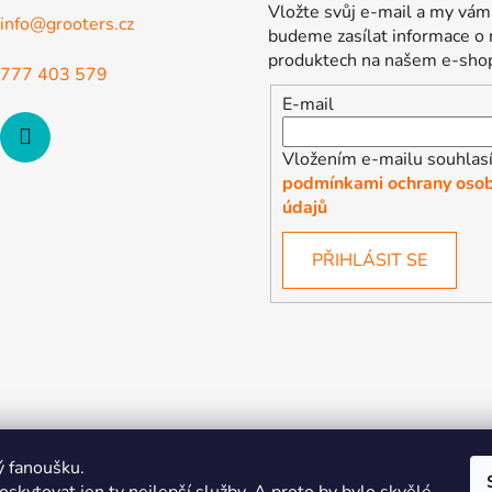
Vložte svůj e-mail a my vám
info
@
grooters.cz
budeme zasílat informace o
produktech na našem e-sho
777 403 579
E-mail
Vložením e-mailu souhlasí
podmínkami ochrany osob
údajů
PŘIHLÁSIT SE
ý fanoušku.