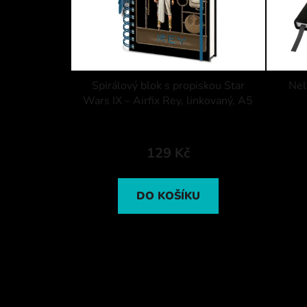
Spirálový blok s propiskou Star
Nel
Wars IX – Airfix Rey, linkovaný, A5
129 Kč
DO KOŠÍKU