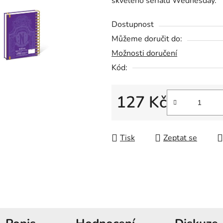
skvělého seriálu Wednesday.
0,0
z
Dostupnost
5
Můžeme doručit do:
hvězdiček.
Možnosti doručení
Kód:
127 Kč
Měrná cena:
Tisk
Zeptat se