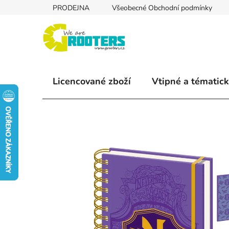
Přejít
PRODEJNA
Všeobecné Obchodní podmínky
na
obsah
Licencované zboží
Vtipné a tématick