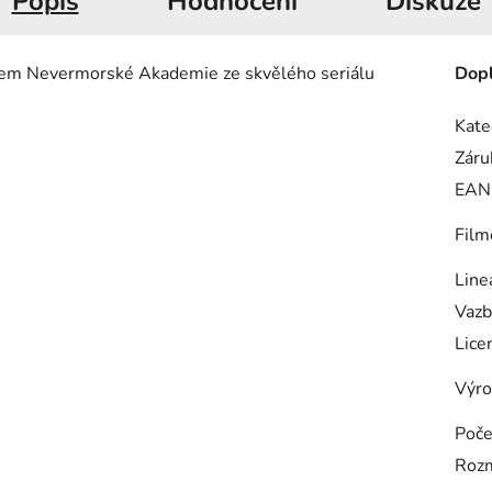
Popis
Hodnocení
Diskuze
ivem Nevermorské Akademie ze skvělého seriálu
Dopl
Kate
Záru
EAN
Film
Line
Vazb
Lice
Výro
Poče
Roz