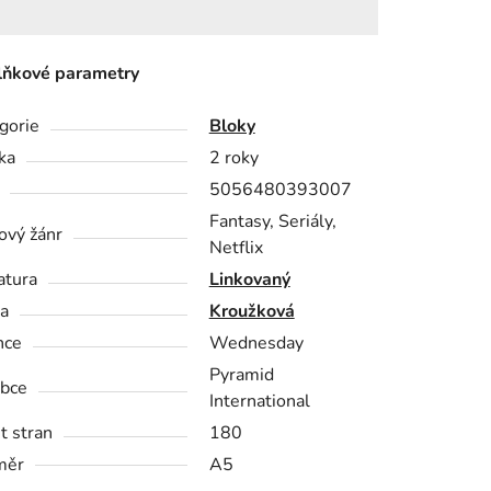
ňkové parametry
gorie
Bloky
ka
2 roky
5056480393007
Fantasy, Seriály,
ový žánr
Netflix
atura
Linkovaný
a
Kroužková
nce
Wednesday
Pyramid
bce
International
t stran
180
měr
A5