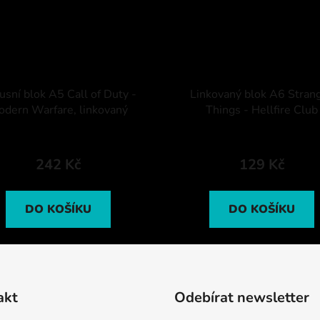
usní blok A5 Call of Duty -
Linkovaný blok A6 Stran
dern Warfare, linkovaný
Things - Hellfire Club
242 Kč
129 Kč
DO KOŠÍKU
DO KOŠÍKU
akt
Odebírat newsletter