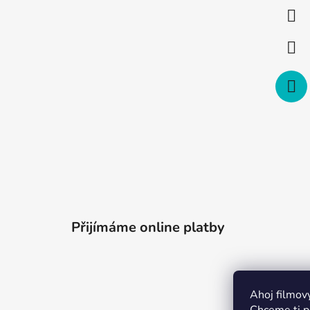
a
t
í
Přijímáme online platby
Ahoj filmov