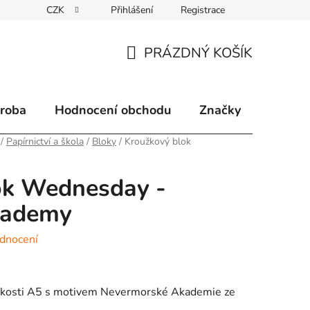
CZK
Přihlášení
Registrace
klamace
Způsoby doručení
Kontakty
Velkoobchodní 
PRÁZDNÝ KOŠÍK
NÁKUPNÍ
KOŠÍK
ýroba
Hodnocení obchodu
Značky
/
Papírnictví a škola
/
Bloky
/
Kroužkový blok
ok Wednesday -
cademy
dnocení
elikosti A5 s motivem Nevermorské Akademie ze