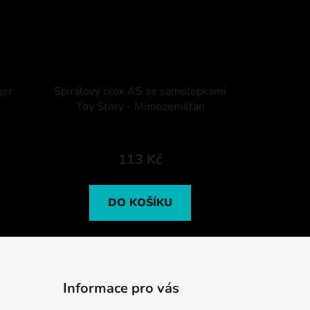
ger
Spirálový blok A5 se samolepkami
Toy Story - Mimozemšťan
113 Kč
DO KOŠÍKU
Informace pro vás