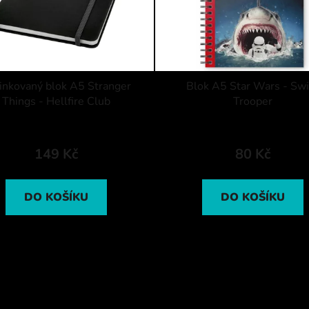
inkovaný blok A5 Stranger
Blok A5 Star Wars - Sw
Things - Hellfire Club
Trooper
149 Kč
80 Kč
DO KOŠÍKU
DO KOŠÍKU