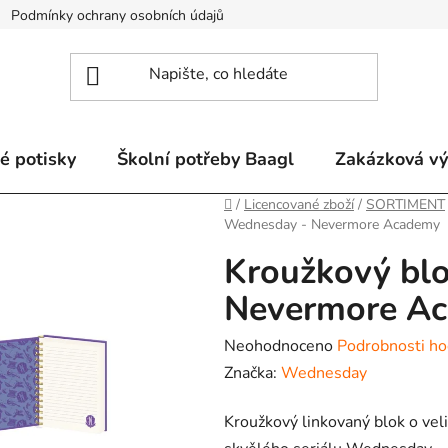
Podmínky ochrany osobních údajů
Odstoupení od smlouvy a re
é potisky
Školní potřeby Baagl
Zakázková v
Domů
/
Licencované zboží
/
SORTIMENT
Wednesday - Nevermore Academy
Kroužkový bl
Nevermore A
Průměrné
Neohodnoceno
Podrobnosti ho
hodnocení
Značka:
Wednesday
produktu
Kroužkový linkovaný blok o v
je