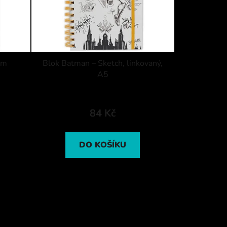
im
Blok Batman – Sketch, linkovaný,
A5
84 Kč
DO KOŠÍKU