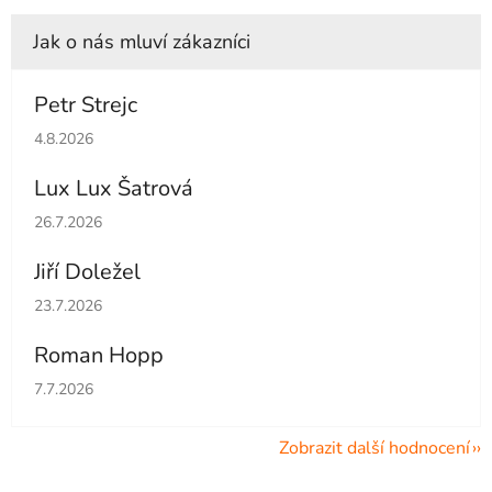
Petr Strejc
Hodnocení obchodu je 5 z 5 hvězdiček.
4.8.2026
Lux Lux Šatrová
Hodnocení obchodu je 5 z 5 hvězdiček.
26.7.2026
Jiří Doležel
Hodnocení obchodu je 5 z 5 hvězdiček.
23.7.2026
Roman Hopp
Hodnocení obchodu je 5 z 5 hvězdiček.
7.7.2026
Zobrazit další hodnocení