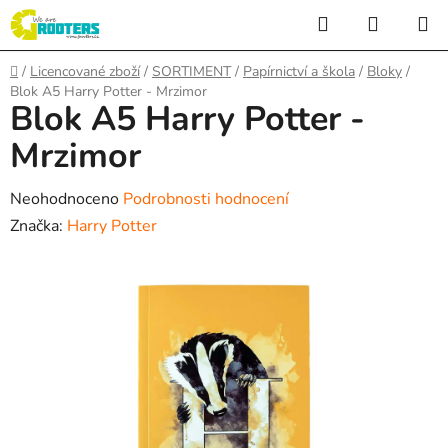
Přejít
Hledat
NÁKUP
na
KOŠÍK
obsah
Domů
/
Licencované zboží
/
SORTIMENT
/
Papírnictví a škola
/
Bloky
/
Blok A5 Harry Potter - Mrzimor
Blok A5 Harry Potter -
Mrzimor
Průměrné
Neohodnoceno
Podrobnosti hodnocení
hodnocení
Značka:
Harry Potter
produktu
je
0,0
z
5
hvězdiček.