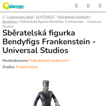
Přejít
Hledat
NÁKUP
na
KOŠÍK
obsah
Domů
/
Licencované zboží
/
SORTIMENT
/
Sběratelské předměty
/
Bendyfigs
/
Sběratelská figurka Bendyfigs Frankenstein - Universal
Studios
Sběratelská figurka
Bendyfigs Frankenstein -
Universal Studios
Průměrné
Neohodnoceno
Podrobnosti hodnocení
hodnocení
Značka:
Frankenstein
produktu
je
0,0
z
5
hvězdiček.