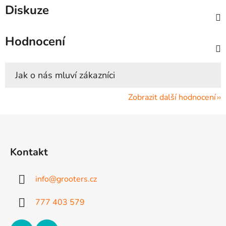
Diskuze
Hodnocení
Zobrazit další hodnocení
Z
á
p
Kontakt
a
t
info
@
grooters.cz
í
777 403 579