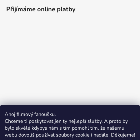
Přijímáme online platby
Ahoj filmový fanoušku.
Chceme ti poskytovat jen ty nejlepší služby. A proto by
bylo skvělé kdybys nám s tím pomohl tím, že našemu
webu dovolíš používat soubory cookie i nadále. Děkujeme!