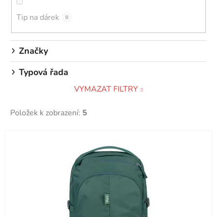
ů
Tip na dárek
0
Značky
Typová řada
VYMAZAT FILTRY
Položek k zobrazení:
5
V
ý
p
i
s
p
r