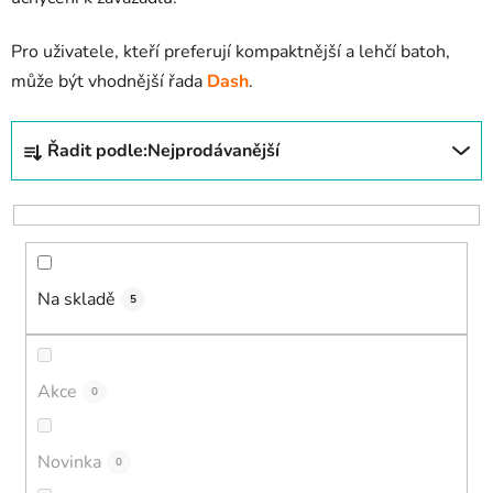
Pro uživatele, kteří preferují kompaktnější a lehčí batoh,
může být vhodnější řada
Dash
.
Ř
Řadit podle:
Nejprodávanější
a
z
e
n
í
Na skladě
p
5
r
o
d
Akce
0
u
k
Novinka
0
t