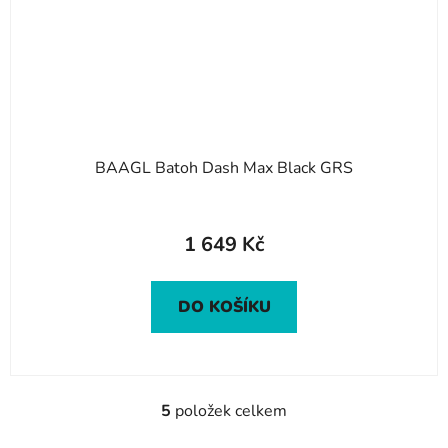
BAAGL Batoh Dash Max Black GRS
1 649 Kč
DO KOŠÍKU
5
položek celkem
O
v