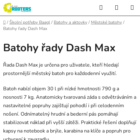
Přejít
Hledat
NÁKUP
na
KOŠÍK
obsah
Domů
/
Školní potřeby Baagl
/
Batohy a aktovky
/
Městské batohy
/
Batohy řady Dash Max
Batohy řady Dash Max
Řada Dash Max je určena pro uživatele, kteří hledají
prostornější městský batoh pro každodenní využití.
Batoh nabízí objem 30 l při nízké hmotnosti 790 g a
nosnosti 7 kg. Anatomicky tvarovaná záda s odvětráváním a
nastavitelné popruhy zajišťují pohodlí i při celodenním
nošení. Odnímatelný hrudní a bederní pás pomáhají
stabilizovat náklad při vyšší zátěži. Praktické řešení doplňují
kapsy na notebook a brýle, karabina na klíče a popruh pro
uchycení k zavazadlu.