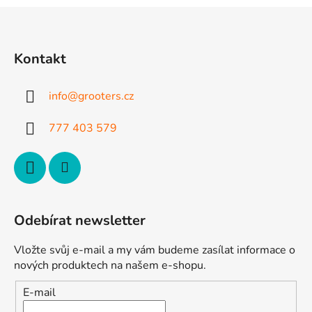
l
Z
á
á
d
p
a
Kontakt
a
c
t
í
info
@
grooters.cz
p
í
r
777 403 579
v
k
y
v
ý
p
Odebírat newsletter
i
s
Vložte svůj e-mail a my vám budeme zasílat informace o
u
nových produktech na našem e-shopu.
E-mail