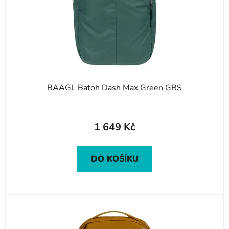
o
d
u
k
t
ů
BAAGL Batoh Dash Max Green GRS
1 649 Kč
DO KOŠÍKU